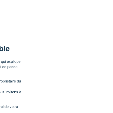
ble
qui explique
ot de passe,
opriétaire du
ous invitons à
ci de votre