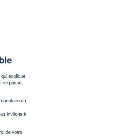
ble
qui explique
ot de passe,
opriétaire du
ous invitons à
ci de votre