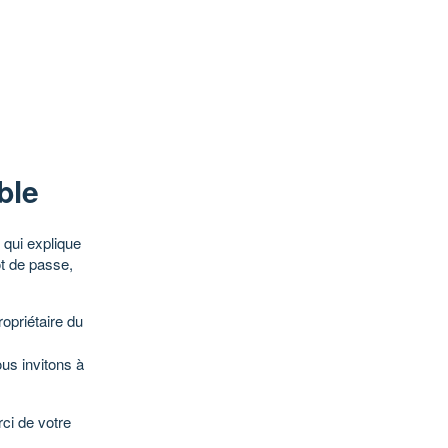
ble
qui explique
ot de passe,
opriétaire du
ous invitons à
ci de votre