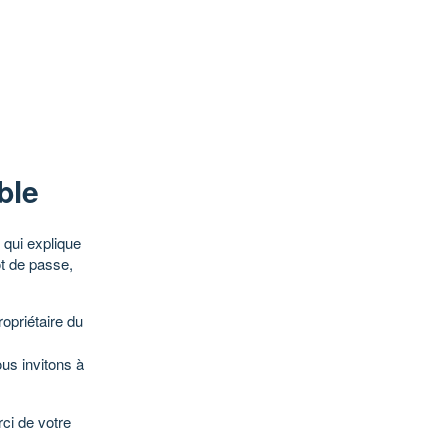
ble
qui explique
ot de passe,
opriétaire du
ous invitons à
ci de votre