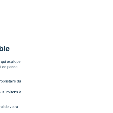
ble
qui explique
ot de passe,
opriétaire du
ous invitons à
ci de votre