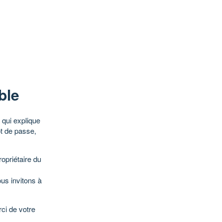
ble
qui explique
ot de passe,
opriétaire du
ous invitons à
ci de votre