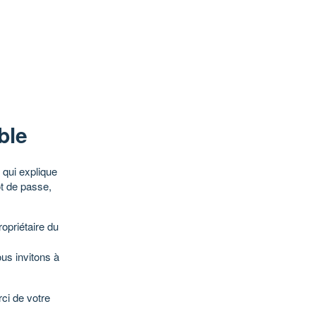
ble
qui explique
ot de passe,
opriétaire du
ous invitons à
ci de votre