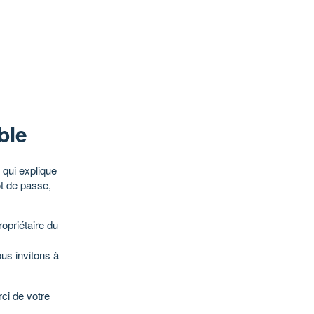
ble
qui explique
ot de passe,
opriétaire du
ous invitons à
ci de votre