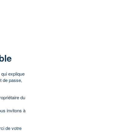
ble
qui explique
ot de passe,
opriétaire du
ous invitons à
ci de votre