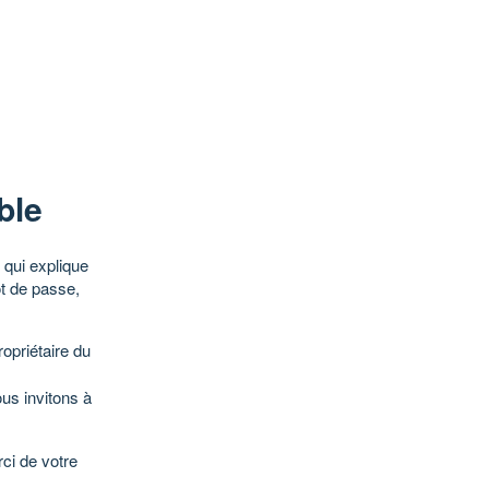
ble
qui explique
ot de passe,
opriétaire du
ous invitons à
ci de votre