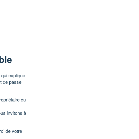
ble
qui explique
ot de passe,
opriétaire du
ous invitons à
ci de votre