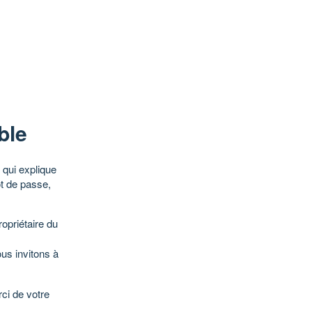
ble
qui explique
ot de passe,
opriétaire du
ous invitons à
ci de votre