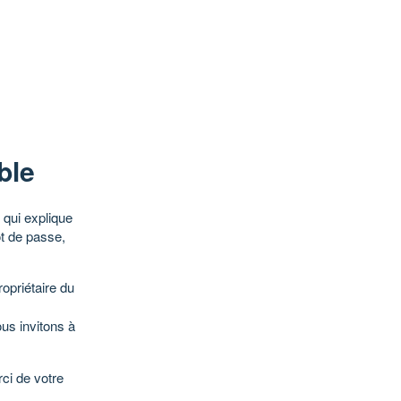
ble
qui explique
ot de passe,
opriétaire du
ous invitons à
ci de votre