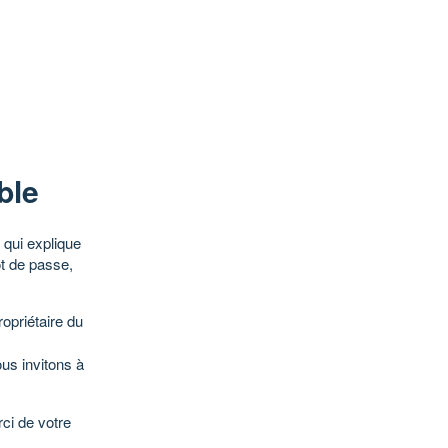
ble
qui explique
ot de passe,
opriétaire du
ous invitons à
ci de votre