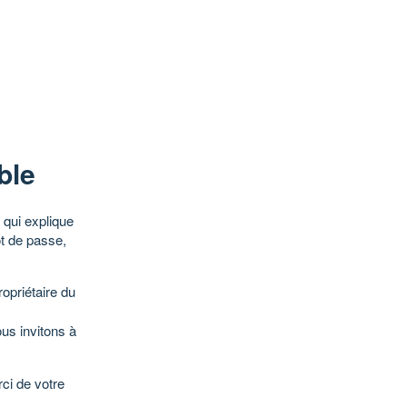
ble
qui explique
ot de passe,
opriétaire du
ous invitons à
ci de votre