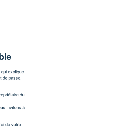
ble
qui explique
ot de passe,
opriétaire du
ous invitons à
ci de votre