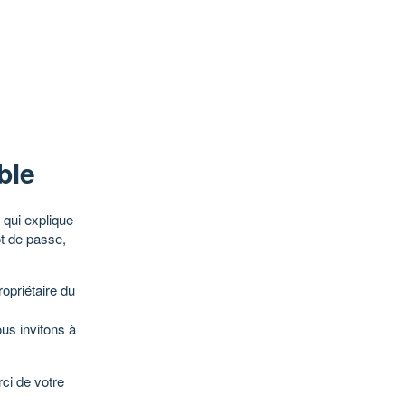
ble
qui explique
ot de passe,
opriétaire du
ous invitons à
ci de votre