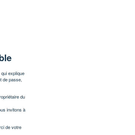
ble
qui explique
ot de passe,
opriétaire du
ous invitons à
ci de votre