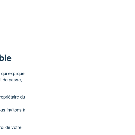
ble
qui explique
ot de passe,
opriétaire du
ous invitons à
ci de votre