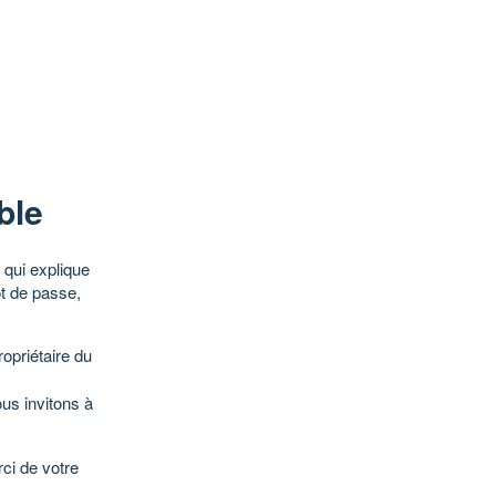
ble
qui explique
ot de passe,
opriétaire du
ous invitons à
ci de votre