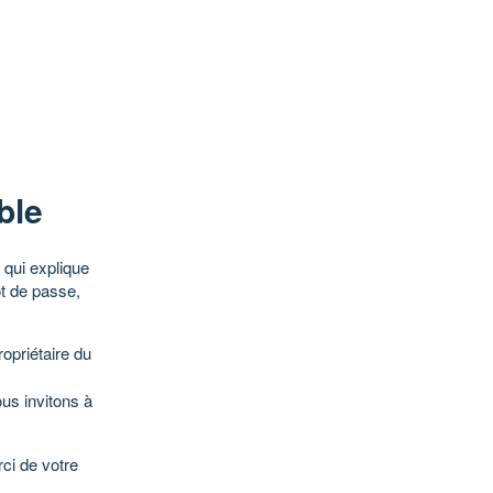
ble
qui explique
ot de passe,
opriétaire du
ous invitons à
ci de votre