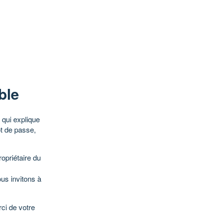
ble
qui explique
ot de passe,
opriétaire du
ous invitons à
ci de votre