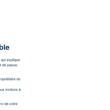
ble
qui explique
ot de passe,
opriétaire du
ous invitons à
ci de votre