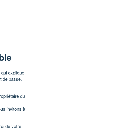
ble
qui explique
ot de passe,
opriétaire du
ous invitons à
ci de votre