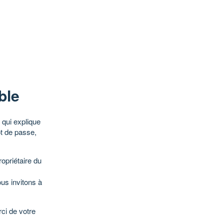
ble
qui explique
ot de passe,
opriétaire du
ous invitons à
ci de votre