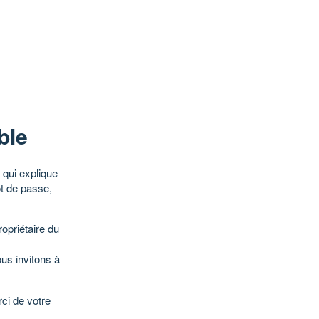
ble
qui explique
ot de passe,
opriétaire du
ous invitons à
ci de votre