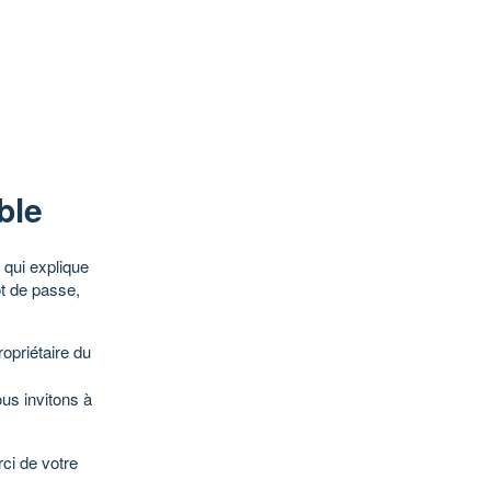
ble
qui explique
ot de passe,
opriétaire du
ous invitons à
ci de votre