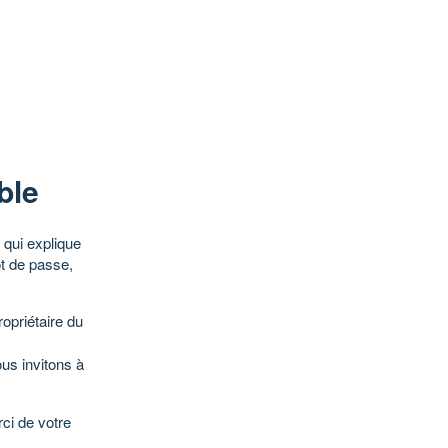
ble
qui explique
ot de passe,
opriétaire du
ous invitons à
ci de votre