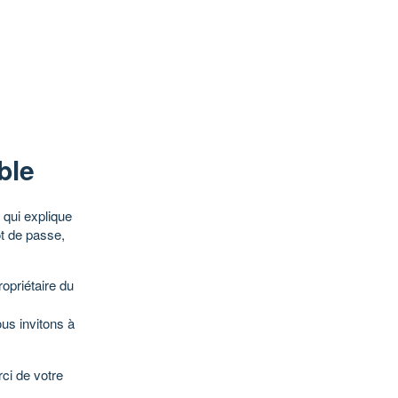
ble
qui explique
ot de passe,
opriétaire du
ous invitons à
ci de votre