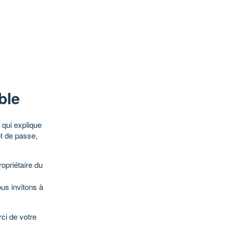
ble
qui explique
ot de passe,
opriétaire du
ous invitons à
ci de votre