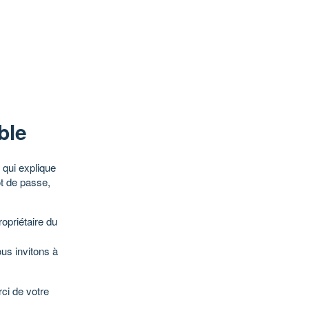
ble
qui explique
ot de passe,
opriétaire du
ous invitons à
ci de votre