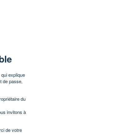
ble
qui explique
ot de passe,
opriétaire du
ous invitons à
ci de votre