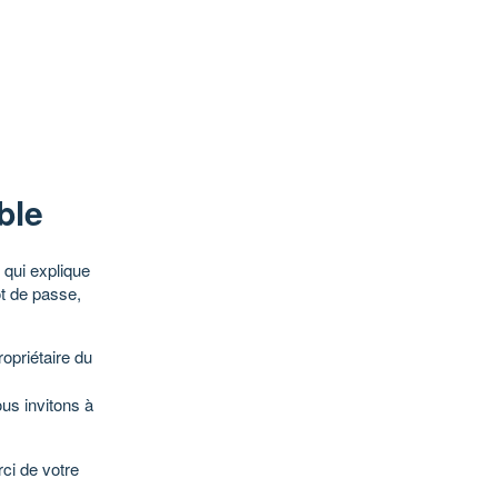
ble
qui explique
ot de passe,
opriétaire du
ous invitons à
ci de votre