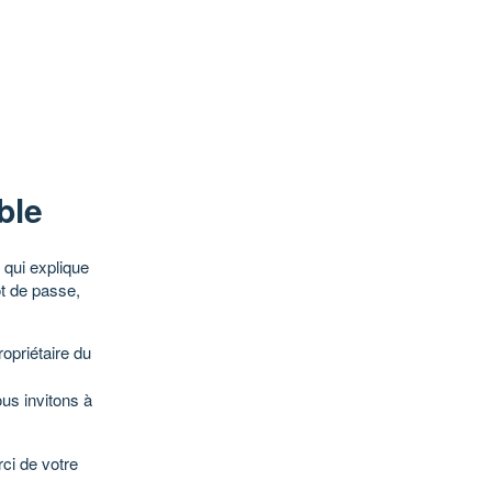
ble
qui explique
ot de passe,
opriétaire du
ous invitons à
ci de votre