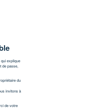
ble
qui explique
ot de passe,
opriétaire du
ous invitons à
ci de votre