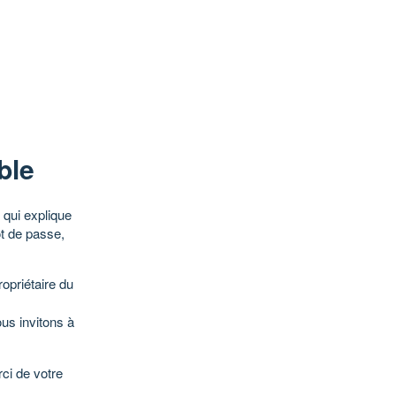
ble
qui explique
ot de passe,
opriétaire du
ous invitons à
ci de votre