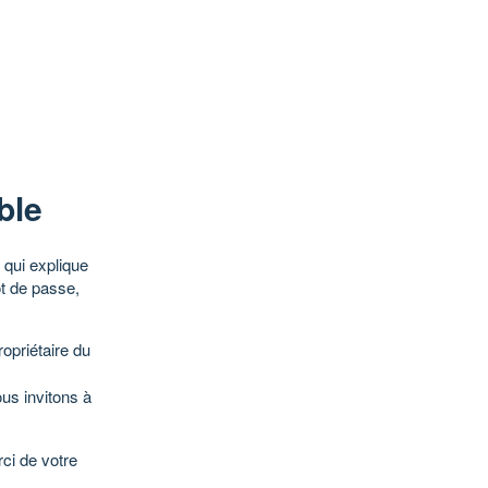
ble
qui explique
ot de passe,
opriétaire du
ous invitons à
ci de votre