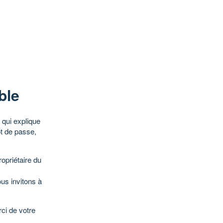
ble
qui explique
ot de passe,
opriétaire du
ous invitons à
ci de votre