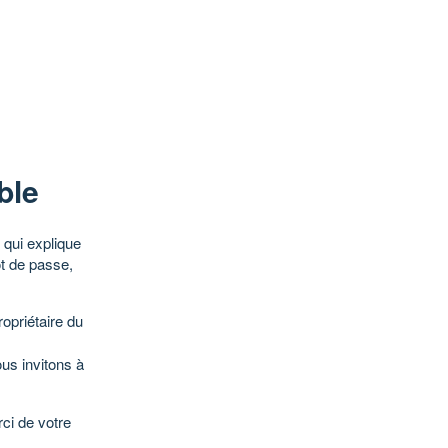
ble
qui explique
ot de passe,
opriétaire du
ous invitons à
ci de votre