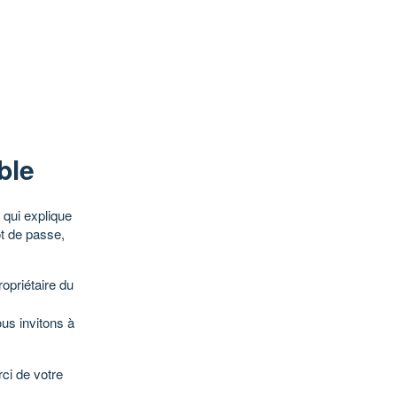
ble
qui explique
ot de passe,
opriétaire du
ous invitons à
ci de votre