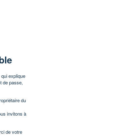
ble
qui explique
ot de passe,
opriétaire du
ous invitons à
ci de votre