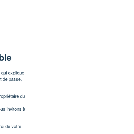
ble
qui explique
ot de passe,
opriétaire du
ous invitons à
ci de votre