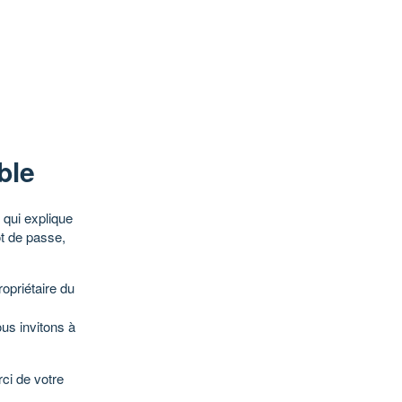
ble
qui explique
ot de passe,
opriétaire du
ous invitons à
ci de votre