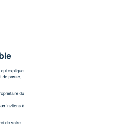
ble
qui explique
ot de passe,
opriétaire du
ous invitons à
ci de votre