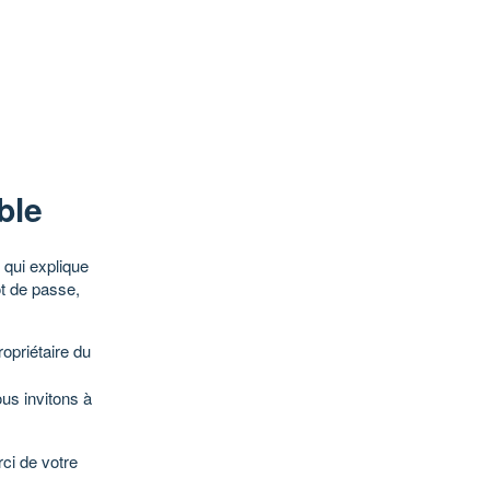
ble
qui explique
ot de passe,
opriétaire du
ous invitons à
ci de votre