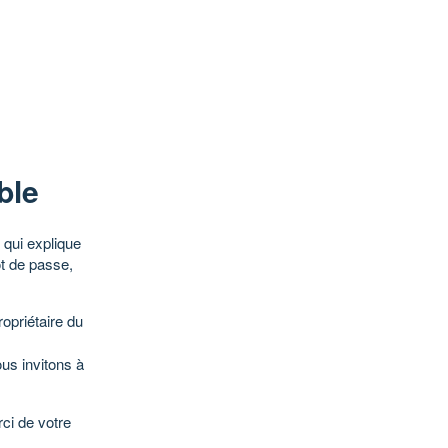
ble
qui explique
ot de passe,
opriétaire du
ous invitons à
ci de votre