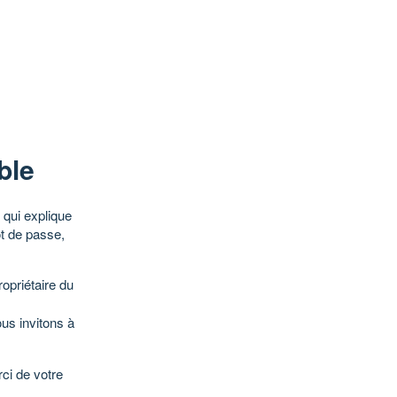
ble
qui explique
ot de passe,
opriétaire du
ous invitons à
ci de votre