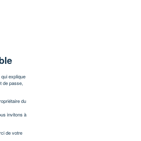
ble
qui explique
ot de passe,
opriétaire du
ous invitons à
ci de votre