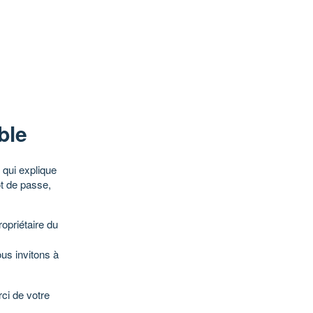
ble
qui explique
ot de passe,
opriétaire du
ous invitons à
ci de votre