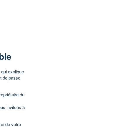
ble
qui explique
ot de passe,
opriétaire du
ous invitons à
ci de votre